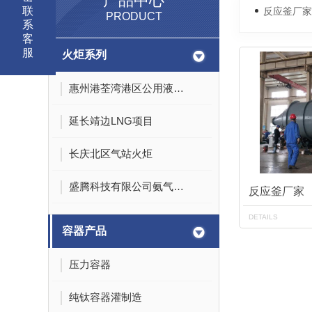
产品中心
联
反应釜厂家
PRODUCT
系
客
服
火炬系列
惠州港荃湾港区公用液化烃库项目
延长靖边LNG项目
长庆北区气站火炬
盛腾科技有限公司氨气火炬
反应釜厂家
DETAILS
容器产品
压力容器
纯钛容器灌制造