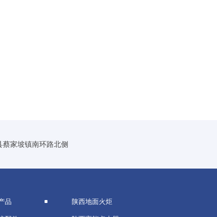
县蔡家坡镇南环路北侧
产品
陕西地面火炬